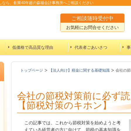
しなら、
創業40年超の森福会計事務所へご相談ください
ご相談随時受付中
お気軽にお問合せください
低価格で高品質な理由
代表者ごあいさつ
事
トップページ
【法人向け】税金に関する基礎知識
会社の節
会社の節税対策前に必ず読
【節税対策のキホン】
この記事では、これから節税対策を始めようと考
えている経営者の方に向けて、節税の基本知識を