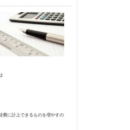
。
は
経費に計上できるものを増やすの