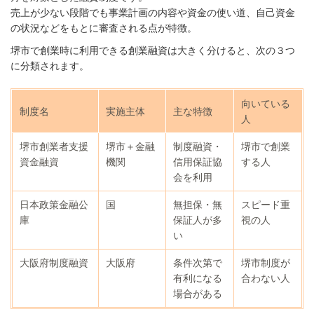
売上が少ない段階でも事業計画の内容や資金の使い道、自己資金
の状況などをもとに審査される点が特徴。
堺市で創業時に利用できる創業融資は大きく分けると、次の３つ
に分類されます。
向いている
制度名
実施主体
主な特徴
人
堺市創業者支援
堺市＋金融
制度融資・
堺市で創業
資金融資
機関
信用保証協
する人
会を利用
日本政策金融公
国
無担保・無
スピード重
庫
保証人が多
視の人
い
大阪府制度融資
大阪府
条件次第で
堺市制度が
有利になる
合わない人
場合がある