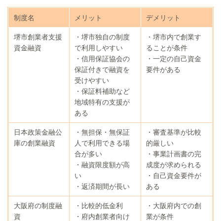
制度名
メリット
デメリット
堺市創業者支援
・堺市独自の制度
・堺市内で創業す
資金融資
で利用しやすい
ることが条件
・信用保証協会の
・一定の自己資金
保証付きで融資を
要件がある
受けやすい
・保証料補助など
地域特有の支援が
ある
日本政策金融公
・無担保・無保証
・審査基準が比較
庫の創業融資
人で利用できる場
的厳しい
合が多い
・事業計画書の完
・融資限度額が高
成度が求められる
い
・自己資金要件が
・返済期間が長い
ある
大阪府の制度融
・比較的低金利
・大阪府内での創
資
・府内創業者向け
業が条件